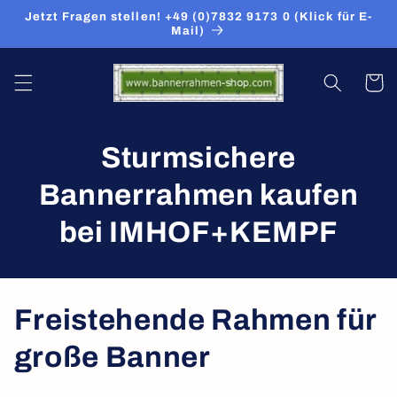
Direkt
Jetzt Fragen stellen! +49 (0)7832 9173 0 (Klick für E-
zum
Mail)
Inhalt
Warenko
Sturmsichere
Bannerrahmen kaufen
bei IMHOF+KEMPF
K
Freistehende Rahmen für
a
große Banner
t