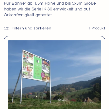
Für Banner ab 1,5m Höhe und bis 5x3m Größe
e
haben wir die Serie IK 80 entwickelt und auf
Orkanfestigkeit getestet.
g
o
Filtern und sortieren
1 Produkt
r
i
e
: